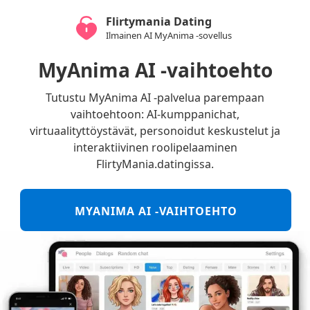
Flirtymania Dating
Ilmainen AI MyAnima -sovellus
MyAnima AI -vaihtoehto
Tutustu MyAnima AI -palvelua parempaan
vaihtoehtoon: AI-kumppanichat,
virtuaalityttöystävät, personoidut keskustelut ja
interaktiivinen roolipelaaminen
FlirtyMania.datingissa.
MYANIMA AI -VAIHTOEHTO